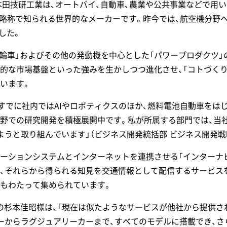
た本田技研工業は、オートバイ、自動車、農業や公共事業などで用
a」の略称で知られる世界的なメーカーです。昨今では、航空機分野へ
ました。
「四輪車」およびその他の発動機を中心とした「パワープロダクツ」
界的な市場基盤といった強みを生かしつつ進化させ、「コトづく
います。
、すでに社内ではAIやロボティクスのほか、燃料電池自動車を
野での研究開発を積極展開中です。私が所属する部門では、当
うと取り組んでいます」（ビジネス開発統括部 ビジネス開発戦略
ナビゲーションシステムとインターネットを連携させる「インター
、それらから得られる知見を交通情報として配信するサービス
もわたって集められています。
の杉本佳昭様は、「現在は似たようなサービスが他社から提供され
ーからラグジュアリーカーまで、すべてのモデルに搭載でき、さ