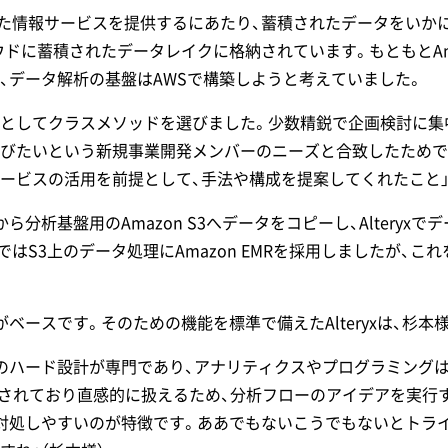
用した情報サービスを提供するにあたり、蓄積されたデータをいか
蓄積されたデータレイクに格納されています。もともとAmazon W
、データ解析の基盤はAWSで構築しようと考えていました。
としてクラスメソッドを選びました。少数精鋭で企画検討に集
びたいという新規事業開発メンバーのニーズと合致したためで
ービスの活用を前提として、手法や構成を提案してくれたこと」
分析基盤用のAmazon S3へデータをコピーし、Alteryxで
S3上のデータ処理にAmazon EMRを採用しましたが、これをA
ベースです。そのための機能を標準で備えたAlteryxは、杉
のハード設計が専門であり、アナリティクスやプログラミング
ンで示されており直感的に扱えるため、分析フローのアイデアを実
処しやすいのが特徴です。ああでもないこうでもないとトライしな