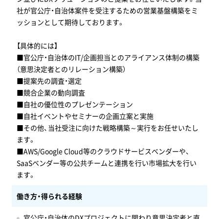
社が官公庁・自治体案件を受注するための営業基盤構築をミ
ッションとして期待しております。
【具体的には】
■官公庁・自治体のIT/企画担当とのアライアンス体制の構築
（意思決定者とのリレーション構築）
■提案先の調査・選定
■競合企業の動向調査
■自社の優位性のプレゼンテーション
■自社イベントやセミナーの企画立案と実施
■その他、当社受注に向けた戦略構築～実行をお任せいたし
ます。
■AWS/Google Cloud等のクラウドサービスベンダーや、
SaaSベンダー等の公共チームと連携を行い市場拡大を行い
ます。
働き方・得られる経験
官公庁・自治体のDXプロジェクトに関わり意思決定者と直